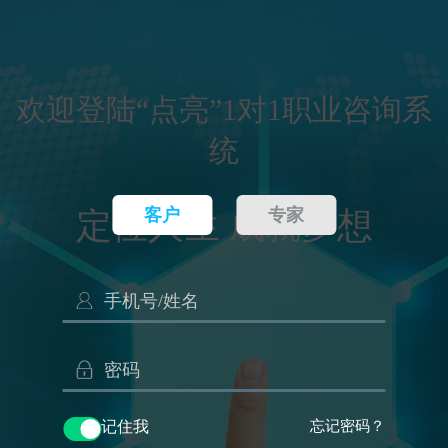
欢迎登陆“点亮”1对1职业咨询系
统
客户
专家
定位人生 成就梦想
记住我
忘记密码？